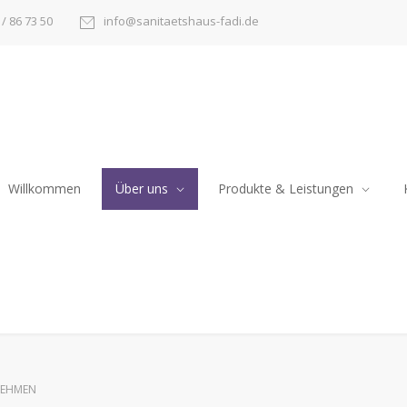
/ 86 73 50
info@sanitaetshaus-fadi.de
Willkommen
Über uns
Produkte & Leistungen
NEHMEN